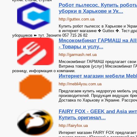
Робот пылесос. Купить робо
уборки в Харькове и Ук...
http://guttex.com.ua
Купить робот пылесос в Харькове и Укра
в интернет магазине ✤ Guttex ✤. Тест-др
уборщиков ➽ тут. Звоните 057 715 26 82
Мясокомбинат ГАРМАШ на Allbi
- Товары и услу...
http://garmash.net.ua
Мясокомбинат ГАРМАШ предлагает свои то
Витрина товаров (услуг) Мясокомбинат 
розницу, информация о компании.
Интернет магазин мебели Mebl
http://mebli4you.com.ua
Предлагаем купить недорогую мебель ук
производителей. Продукция ведущих бре
Доставка по Харькову и Украине. Рассроч
FAIRY FOX - GEEK and Asia ин
Купить оригинал...
http://fairyfox.ua
Интернет магазин FAIRY FOX предлагает