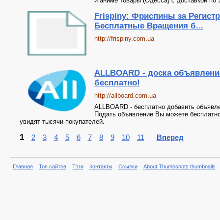
и аниме товары (Одесса) с доставкой по 
Frispiny: Фриспины за Регист
Бесплатные Вращения б...
http://frispiny.com.ua
ALLBOARD - доска объявлени
бесплатно!
http://allboard.com.ua
ALLBOARD - бесплатно добавить объявле
Подать объявление Вы можете бесплатно 
увидят тысячи покупателей.
1
2
3
4
5
6
7
8
9
10
11
Вперед
Главная
Топ сайтов
Тэги
Контакты
Ссылки
About Thumbshots thumbnails