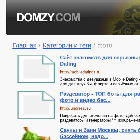
Главная
/
Категории и теги
/
фото
Сайт знакомств для серьезных
Dating
http://mobiledatings.ru
Знакомства с девушками в Mobile Dating
для для дружбы, флирта и серьёзных от
Раздеватор - ТОП боты для р
фото и видео бес...
http://undress.su
Нейросеть для оголения на фото. До/пос
раздеваторы и генераторы *** изображени
Сауны и бани Москвы, снять 
бассейном, недо...