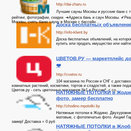
http://dai-zharu.ru
Лучшие сауны Москвы и русские бани с те
рейтинг, фотографии, скидки. ➜Адреса бань и саун Москвы. ✔Ре
Москвы, снять баню сауну в Москве с бассейн...
Доска бесплатных объявлени
http://info-klient.by
Доска бесплатных объявлений, на которо
купить или продать имущество или найти
ЦВЕТОВ.РУ — маркетплейс до
❤️
http://cvetov.ru
104 магазина по России и СНГ с доставко
комнатных растений, косметики, тортов и сладостей, а также по
Цветов.ру - сеть цветочных магазинов №1 в России*, с со...
НАТЯЖНЫЕ ПОТОЛКИ в Жодин
фото, замер бесплатно
http://zhodino.mpotolki.by
Натяжные потолки в Жодино. Двухуровне
матовые, с фотопечатью фото. Акции! Га
замер! Доставка = 0 руб
НАТЯЖНЫЕ ПОТОЛКИ в Жлоби