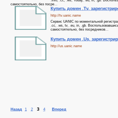
.info, .cc, .ws, Today, .eu, in, .gb. Вос
самостоятельно, без посре...
Купить домен .Tv, зарегистриро
http://tv.uanic.name
Сервис UANIC по моментальной регистрации 
.cc, .ws, tv, .eu, in, .gb. Воспользовав
самостоятельно, без посредников...
Купить домен .Us, зарегистриро
http://us.uanic.name
3
Назад
1
2
4
Вперед