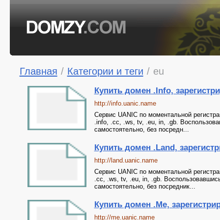
Главная
/
Категории и теги
/
eu
Купить домен .Info, зарегистри
http://info.uanic.name
Сервис UANIC по моментальной регистрации
.info, .cc, .ws, tv, .eu, in, .gb. Воспол
самостоятельно, без посредн...
Купить домен .Land, зарегистр
http://land.uanic.name
Сервис UANIC по моментальной регистрации 
.cc, .ws, tv, .eu, in, .gb. Воспользовав
самостоятельно, без посредник...
Купить домен .Me, зарегистрир
http://me.uanic.name