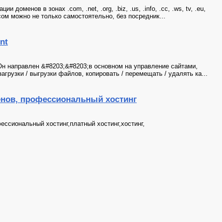
доменов в зонах .com, .net, .org, .biz, .us, .info, .cc, .ws, tv, .eu,
ом можно не только самостоятельно, без посредник...
nt
Он направлен &#8203;&#8203;в основном на управление сайтами,
агрузки / выгрузки файлов, копировать / перемещать / удалять ка...
енов, профессиональный хостинг
ессиональный хостинг,платный хостинг,хостинг,