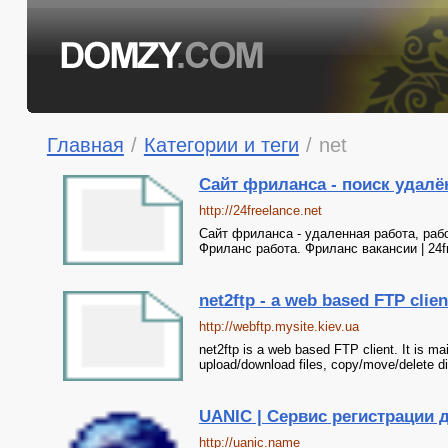
Главная
/
Категории и теги
/
net
Сайт фриланса - поиск удалё
http://24freelance.net
Сайт фриланса - удаленная работа, рабо
Фриланс работа. Фриланс вакансии | 24f
net2ftp - a web based FTP clien
http://webftp.mysite.kiev.ua
net2ftp is a web based FTP client. It is m
upload/download files, copy/move/delete dire
UANIC | Сервис регистрации 
http://uanic.name