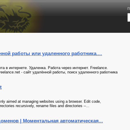
П
нной работы или удаленного работника....
та в интернете. Удаленка. Работа через интернет. Freelance.
reelance.net - сайт удалённой работы, поиск удаленного работника
t
ainly aimed at managing websites using a browser. Edit code,
ctories recursively, rename files and directories --...
доменов | Моментальная автоматическая...