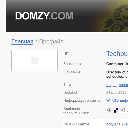
Главная
/
Профайл
Techpur
URL:
Заголовок:
Container li
Описание:
Directory of 
schedules, o
Теги:
freight
,
conta
Updated:
24 мар 2025
Информация о сайте:
WHOIS инф
Bookmark
techpursuit.net:
Рейтинг сайтов
Код для уча