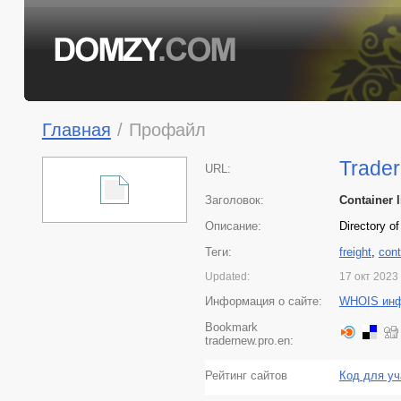
Главная
/
Профайл
Trader
URL:
Заголовок:
Container l
Описание:
Directory o
Теги:
freight
,
cont
Updated:
17 окт 2023
Информация о сайте:
WHOIS ин
Bookmark
tradernew.pro.en:
Рейтинг сайтов
Код для уч