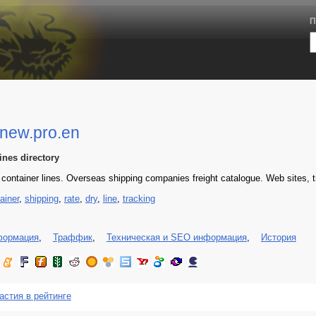
П
new.pro.en
ines directory
f container lines. Overseas shipping companies freight catalogue. Web sites, t
ainer
,
shipping
,
rate
,
dry
,
line
,
tracking
формация
,
Траффик
,
Техническая и SEO информация
,
История
астия в рейтинге