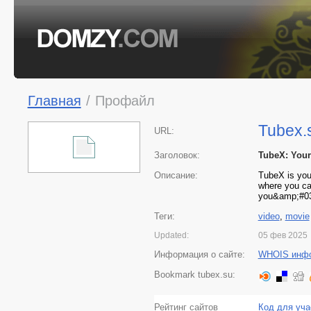
Главная
/
Профайл
Tubex.
URL:
Заголовок:
TubeX: Your
Описание:
TubeX is your
where you ca
you&amp;#039
Теги:
video
,
movie
Updated:
05 фев 2025
Информация о сайте:
WHOIS инф
Bookmark tubex.su:
Рейтинг сайтов
Код для уча