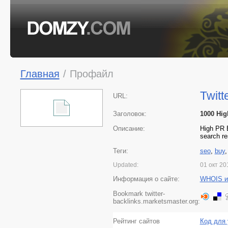
Главная
/
Профайл
Twitt
URL:
Заголовок:
1000 Hig
Описание:
High PR B
search re
Теги:
seo
,
buy
Updated:
01 окт 20
Информация о сайте:
WHOIS и
Bookmark twitter-
backlinks.marketsmaster.org:
Рейтинг сайтов
Код для 