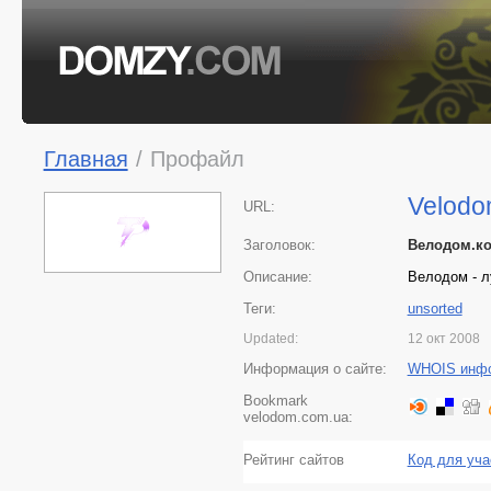
Главная
/
Профайл
Velodo
URL:
Заголовок:
Велодом.ко
Описание:
Велодом - 
Теги:
unsorted
Updated:
12 окт 2008
Информация о сайте:
WHOIS инф
Bookmark
velodom.com.ua:
Рейтинг сайтов
Код для уча