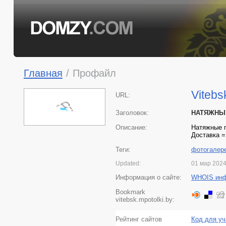
Главная
/
Профайл
Vitebs
URL:
Заголовок:
НАТЯЖНЫЕ 
Описание:
Натяжные п
Доставка =
Теги:
фотогалер
Updated:
01 мар 202
Информация о сайте:
WHOIS ин
Bookmark
vitebsk.mpotolki.by:
Рейтинг сайтов
Код для уч