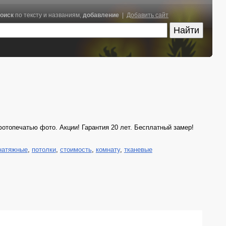
оиск
по тексту и названиям,
добавление
|
Добавить сайт
отопечатью фото. Акции! Гарантия 20 лет. Бесплатный замер!
натяжные
,
потолки
,
стоимость
,
комнату
,
тканевые