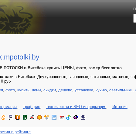
П
k.mpotolki.by
ПОТОЛКИ в Витебске купить ЦЕНЫ, фото, замер бесплатно
отолки в Витебске. Двухуровневые, глянцевые, сатиновые, матовые, с ф
 0 руб
ея
,
фото
,
купить
,
цены
,
скидки
,
дешево
,
установка
,
кухню
,
светильники
,
4
формация
,
Траффик
,
Техническая и SEO информация
,
История
астия в рейтинге