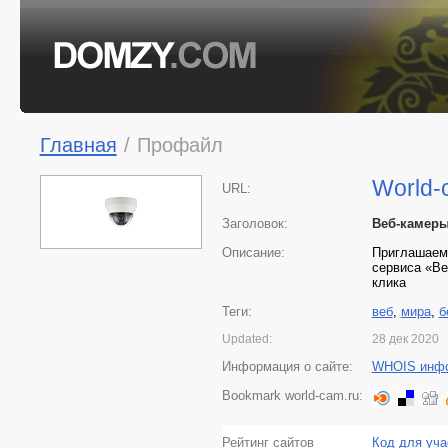
Главная
/
Профайл
World-
URL:
Заголовок:
Веб-камеры
Описание:
Приглашаем 
сервиса «Ве
клика
Теги:
веб
,
мира
,
б
Updated:
28 дек 2020
Информация о сайте:
WHOIS инф
Bookmark world-cam.ru:
Рейтинг сайтов
Код для уча