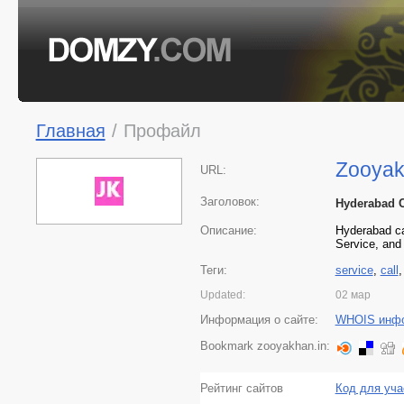
Главная
/
Профайл
Zooyak
URL:
Заголовок:
Hyderabad C
Описание:
Hyderabad cal
Service, and
Теги:
service
,
call
Updated:
02 мар
Информация о сайте:
WHOIS инф
Bookmark zooyakhan.in:
Рейтинг сайтов
Код для уча