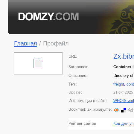
Главная
/
Профайл
Zx.bib
URL:
Заголовок:
Container l
Описание:
Directory o
Теги:
freight
,
cont
Updated:
21 окт 2025
Информация о сайте:
WHOIS ин
Bookmark zx.bibrary.me:
Рейтинг сайтов
Код для уч