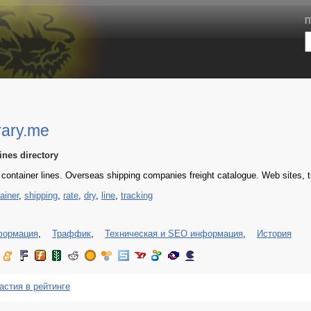
П
rary.me
ines directory
f container lines. Overseas shipping companies freight catalogue. Web sites, t
ainer
,
shipping
,
rate
,
dry
,
line
,
tracking
формация
,
Траффик
,
Техническая и SEO информация
,
История
астия в рейтинге