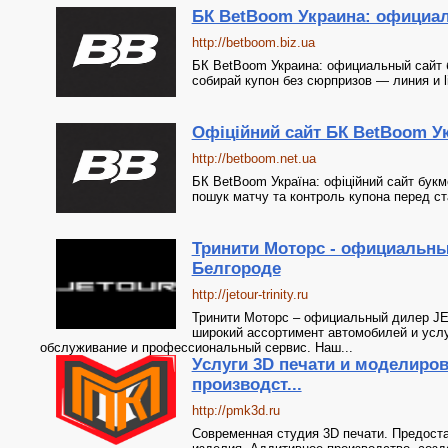
БК BetBoom Украина: официал
http://betboom.biz.ua
БК BetBoom Украина: официальный сайт б
собирай купон без сюрпризов — линия и l
Офіційний сайт БК BetBoom Ук
http://betboom.net.ua
БК BetBoom Україна: офіційний сайт букм
пошук матчу та контроль купона перед с
Тринити Моторс - официальны
Белгороде
http://jetour-trinity.ru
Тринити Моторс – официальный дилер J
широкий ассортимент автомобилей и усл
обслуживание и профессиональный сервис. Наш...
Услуги 3D печати и моделиров
производст...
http://pmk3d.ru
Современная студия 3D печати. Предоста