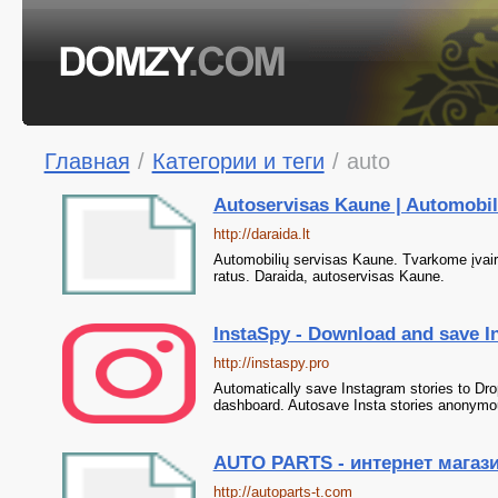
Главная
/
Категории и теги
/
auto
Autoservisas Kaune | Automobili
http://daraida.lt
Automobilių servisas Kaune. Tvarkome įvair
ratus. Daraida, autoservisas Kaune.
InstaSpy - Download and save In
http://instaspy.pro
Automatically save Instagram stories to Dr
dashboard. Autosave Insta stories anonymous
AUTO PARTS - интернет магази
http://autoparts-t.com