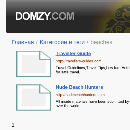
Главная
/
Категории и теги
/
beaches
Traveller Guide
http://travellers-guides.com
Travel Guidelines,Travel Tips,Low fare Hot
for safe travel.
Nude Beach Hunters
http://nudebeachhunters.com
All inside materials have been submitted by
over the world.
1