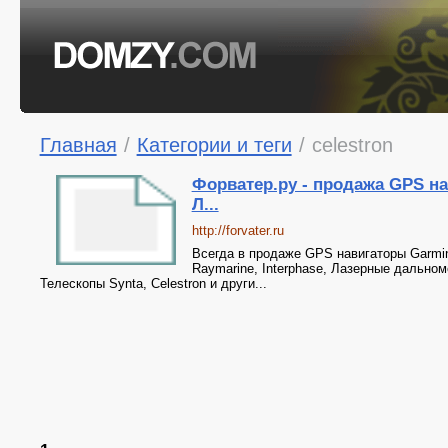
Главная
/
Категории и теги
/
celestron
Форватер.ру - продажа GPS на
Л...
http://forvater.ru
Всегда в продаже GPS навигаторы Garmin
Raymarine, Interphase, Лазерные дальном
Телескопы Synta, Celestron и други...