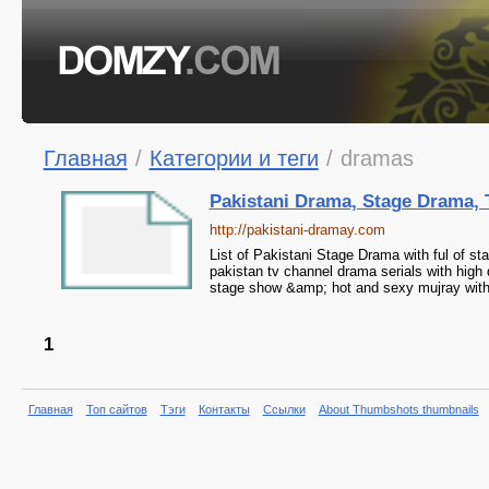
Главная
/
Категории и теги
/
dramas
Pakistani Drama, Stage Drama,
http://pakistani-dramay.com
List of Pakistani Stage Drama with ful of s
pakistan tv channel drama serials with high 
stage show &amp; hot and sexy mujray with 
1
Главная
Топ сайтов
Тэги
Контакты
Ссылки
About Thumbshots thumbnails