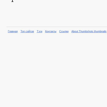
1
Главная
Топ сайтов
Тэги
Контакты
Ссылки
About Thumbshots thumbnails