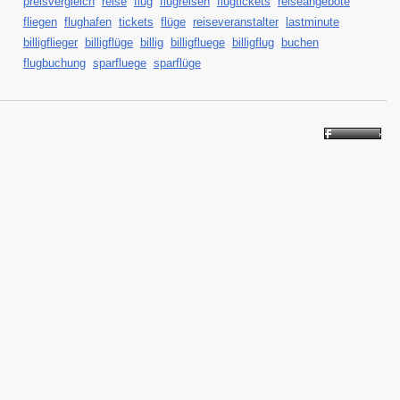
preisvergleich
reise
flug
flugreisen
flugtickets
reiseangebote
fliegen
flughafen
tickets
flüge
reiseveranstalter
lastminute
billigflieger
billigflüge
billig
billigfluege
billigflug
buchen
flugbuchung
sparfluege
sparflüge