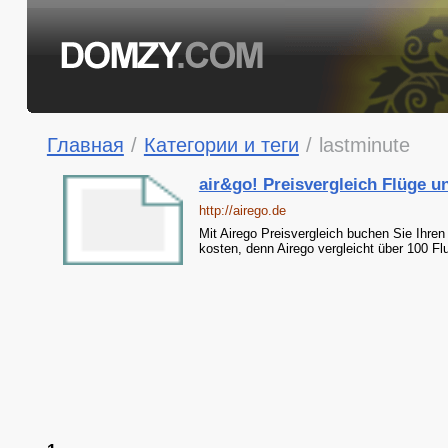
Главная
/
Категории и теги
/
lastminute
air&go! Preisvergleich Flüge und
http://airego.de
Mit Airego Preisvergleich buchen Sie Ihre
kosten, denn Airego vergleicht über 100 Fl