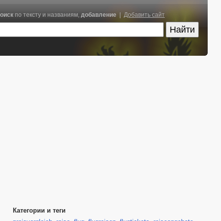
оиск
по тексту и названиям,
добавление
|
Добавить сайт
Категории и теги