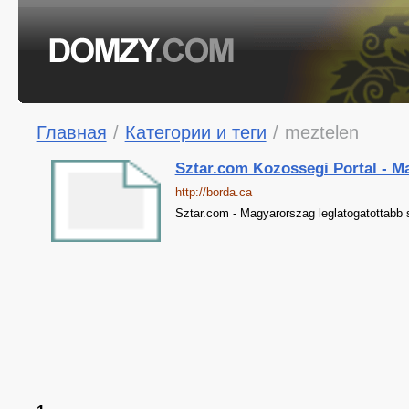
Главная
/
Категории и теги
/
meztelen
Sztar.com Kozossegi Portal - Ma
http://borda.ca
Sztar.com - Magyarorszag leglatogatottabb 