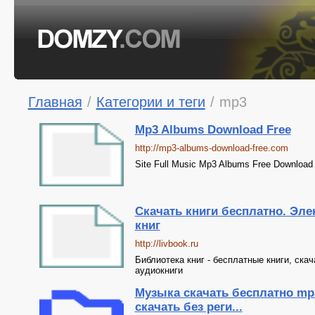
Главная
/
Категории и теги
/
mp3
Mp3 Albums Download Free
http://mp3-albums-download-free.com
Site Full Music Mp3 Albums Free Download 
Скачать книги бесплатно. Эл
книг
http://livbook.ru
Библиотека книг - бесплатные книги, скач
аудиокниги
Музыка скачать бесплатно mp
скачать без реги...