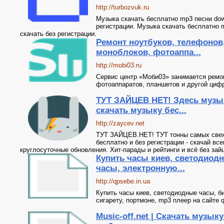
http://turbozvuk.ru
Музыка скачать бесплатно mp3 песни dow
регистрации. Музыка скачать бесплатно 
скачать без регистрации.
Ремонт ноутбуков, телефонов,
моноблоков, фотоаппа...
http://mobi03.ru
Сервис центр «Моби03» занимается ремо
фотоаппаратов, планшетов и другой цифр
ТУТ ЗАЙЦЕВ НЕТ! Здесь музык
скачать музыку бес...
http://zaycev.net
ТУТ ЗАЙЦЕВ.НЕТ! ТУТ тонны самых све
бесплатно и без регистрации - скачай все
круглосуточные обновления. Хит-парады и рейтинги и всё без зай
Купить часы киев, светодиод
часы, электронную...
http://qpsebe.in.ua
Купить часы киев, светодиодные часы, 
сигарету, портмоне, mp3 плеер на сайте q
Music-off.net | Скачать музык