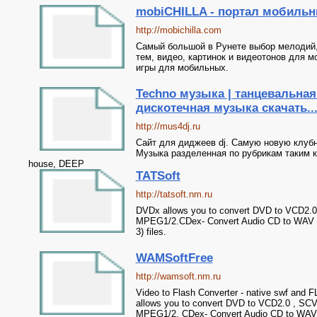
mobiCHILLA - портал мобильн
http://mobichilla.com
Самый большой в Рунете выбор мелодий,
тем, видео, картинок и видеотонов для 
игры для мобильных.
Techno музыка | танцевальная
дискотечная музыка скачать..
http://mus4dj.ru
Сайт для диджеев dj. Самую новую клубн
Музыка разделенная по рубрикам таким ка
house, DEEP
TATSoft
http://tatsoft.nm.ru
DVDx allows you to convert DVD to VCD2.0 
MPEG1/2.CDex- Convert Audio CD to WAV 
3) files.
WAMSoftFree
http://wamsoft.nm.ru
Video to Flash Converter - native swf and F
allows you to convert DVD to VCD2.0 , SCVD
MPEG1/2. CDex- Convert Audio CD to WAV