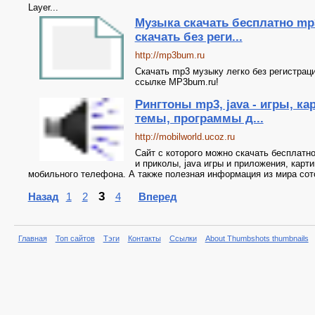
Layer...
Музыка скачать бесплатно mp
скачать без реги...
http://mp3bum.ru
Скачать mp3 музыку легко без регистрац
ссылке MP3bum.ru!
Рингтоны mp3, java - игры, ка
темы, программы д...
http://mobilworld.ucoz.ru
Сайт с которого можно скачать бесплатн
и приколы, java игры и приложения, карт
мобильного телефона. А также полезная информация из мира со
3
Назад
1
2
4
Вперед
Главная
Топ сайтов
Тэги
Контакты
Ссылки
About Thumbshots thumbnails