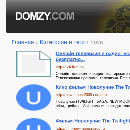
Главная
/
Категории и теги
/
nova
Онлайн телевизия и радио. Бъ
безплатно...
http://tv4.free.bg
Онлайн телевизия и радио. Българските т
Телевизионна програма, телевизия. Free onl
Кино фильм Новолуние The Tw
http://new-moon-2009.narod.ru
Новолуние (TWILIGHT SAGA: NEW MOON, 
обои, трейлер, Информация о создателях
Фильм Новолуние The Twilight
http://film-new-moon.narod.ru