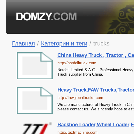
Главная
/
Категории и теги
/
trucks
China Heavy Truck , Tractor , C
http://nordelltruck.com
Nordell Limited S.A.C. - Professional Heavy
Truck supplier from China.
Heavy Truck,FAW Trucks,Tractor,
http://fawglobaltrucks.com
We are manufacturer of Heavy Truck in Chin
please contact us. We sincerely hope to est
Backhoe Loader,Wheel Loader,For
http://taztmachine.com