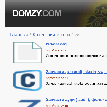
Главная
/
Категории и теги
/
vw
old-car.org
http://old-car.org
История, технические характеристики и 
Запчасти для audi, skoda, vw, 
http://carlego.ru
Запчасти для audi, skoda, vw, запчасти а
Запчасти ауди ( audi ), фольксв
http://audi-vw.ru