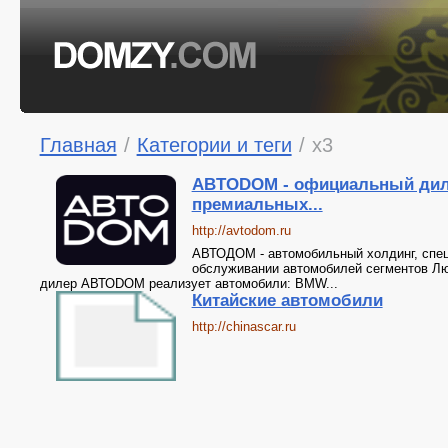
Главная
/
Категории и теги
/
x3
ABTODOM - официальный дил
премиальных...
http://avtodom.ru
АВТОДОМ - автомобильный холдинг, спе
обслуживании автомобилей сегментов Л
дилер АВТОDOM реализует автомобили: BMW...
Китайские автомобили
http://chinascar.ru