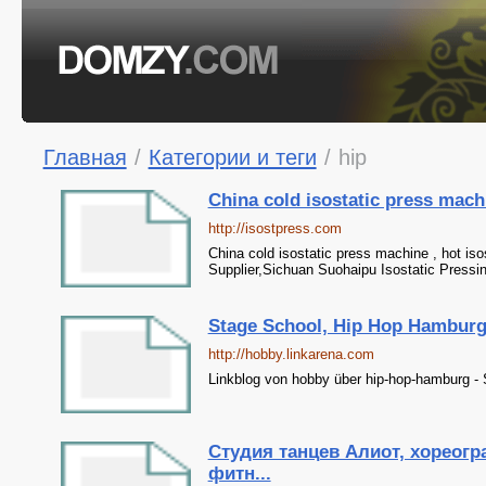
Главная
/
Категории и теги
/
hip
China cold isostatic press machi
http://isostpress.com
China cold isostatic press machine , hot is
Supplier,Sichuan Suohaipu Isostatic Press
Stage School, Hip Hop Hamburg,
http://hobby.linkarena.com
Linkblog von hobby über hip-hop-hamburg 
Студия танцев Алиот, хореогр
фитн...