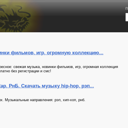
П
инки фильмов, игр, огромную коллекцию...
ресное: свежая музыка, новинки фильмов, игр, огромная коллекция
латно без регистрации и смс!
ap, РнБ. Скачать музыку hip-hop, рэп...
х. Музыкальные направления: рэп, хип-хоп, рнб.