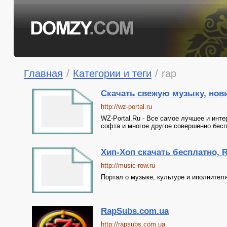
Главная
/
Категории и теги
/
rap
Скачать свежую музыку, нов
http://wz-portal.ru
WZ-Portal.Ru - Все самое лучшее и инте
софта и многое другое совершенно бесп
Хип-Хоп скачать бесплатно, R
http://music-row.ru
Портал о музыке, культуре и иполнителя
RapSubs.com.ua
http://rapsubs.com.ua