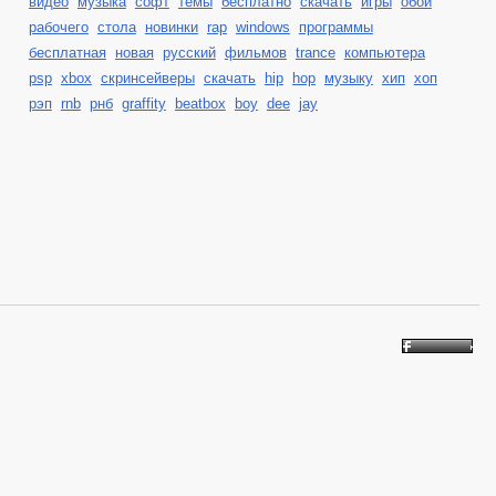
видео
музыка
софт
темы
бесплатно
скачать
игры
обои
рабочего
стола
новинки
rap
windows
программы
бесплатная
новая
русский
фильмов
trance
компьютера
psp
xbox
скринсейверы
cкачать
hip
hop
музыку
хип
хоп
рэп
rnb
рнб
graffity
beatbox
boy
dee
jay