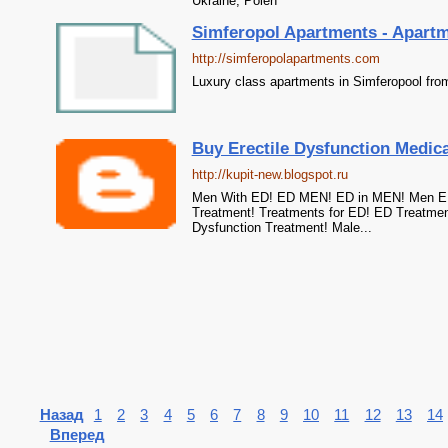
Ukraine, Polen
Simferopol Apartments - Apartm
http://simferopolapartments.com
Luxury class apartments in Simferopool from
Buy Erectile Dysfunction Medica
http://kupit-new.blogspot.ru
Men With ED! ED MEN! ED in MEN! Men ED!
Treatment! Treatments for ED! ED Treatmen
Dysfunction Treatment! Male...
Назад
1
2
3
4
5
6
7
8
9
10
11
12
13
14
Вперед