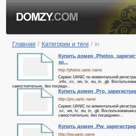
Главная
/
Категории и теги
/
in
Купить домен .Photos, зареги
зо...
http://photos.uanic.name
Сервис UANIC по моментальной регистрации
.info, .cc, .ws, tv, .eu, in, .gb. Воспол
самостоятельно, без посредн...
Купить домен .Pro, зарегистрир
http://pro.uanic.name
Сервис UANIC по моментальной регистрации 
.cc, .ws, tv, .eu, in, .gb. Воспользовав
самостоятельно, без посреднико...
Купить домен .Pw, зарегистрир
http://pw.uanic.name