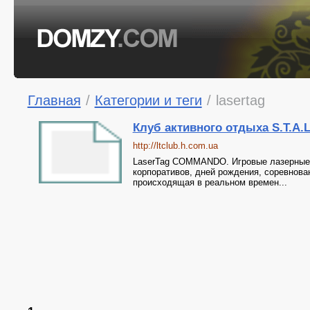
Главная
/
Категории и теги
/
lasertag
Клуб активного отдыха S.T.A.L
http://ltclub.h.com.ua
LaserTag COMMANDO. Игровые лазерные б
корпоративов, дней рождения, соревнован
происходящая в реальном времен...