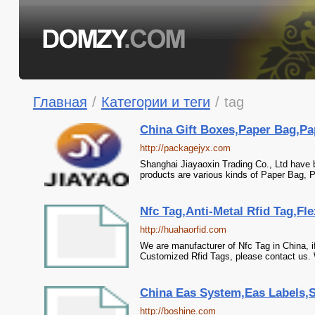
Главная
/
Категории и теги
/
tag
China Gift Boxes,Paper Bag,Pa
http://packagejyx.com
Shanghai Jiayaoxin Trading Co., Ltd have 
products are various kinds of Paper Bag, P
Nfc Tag,Anti-Metal Rfid Tag,Fl
http://huahaorfid.com
We are manufacturer of Nfc Tag in China, i
Customized Rfid Tags, please contact us. W
China Eas System,Eas Labels,Se
http://boshine.com