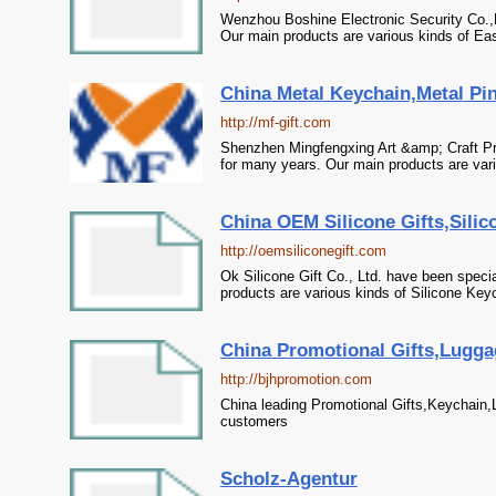
Wenzhou Boshine Electronic Security Co.,
Our main products are various kinds of Eas
China Metal Keychain,Metal Pi
http://mf-gift.com
Shenzhen Mingfengxing Art &amp; Craft Pr
for many years. Our main products are vari
China OEM Silicone Gifts,Silic
http://oemsiliconegift.com
Ok Silicone Gift Co., Ltd. have been speci
products are various kinds of Silicone Keyc
China Promotional Gifts,Luggag
http://bjhpromotion.com
China leading Promotional Gifts,Keychain,
customers
Scholz-Agentur