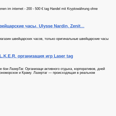
enen im internet - 200 - 500 € tag Handel mit Kryptowährung ohne
йцарские часы, Ulysse Nardin, Zenit...
-магазин швейцарских часов, только оригинальные швейцарские часы
.K.E.R. организация игр Laser tag
бои ЛазерТаг. Организаци активного отдыха, корпоративов, дней
Черноморское и Краму. Лазертаг — происходящая в реальном