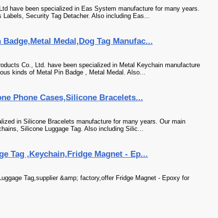
Ltd have been specialized in Eas System manufacture for many years.
 Labels, Security Tag Detacher. Also including Eas...
n Badge,Metal Medal,Dog Tag Manufac...
oducts Co., Ltd. have been specialized in Metal Keychain manufacture
ous kinds of Metal Pin Badge , Metal Medal. Also...
one Phone Cases,Silicone Bracelets...
alized in Silicone Bracelets manufacture for many years. Our main
hains, Silicone Luggage Tag. Also including Silic...
e Tag ,Keychain,Fridge Magnet - Ep...
Luggage Tag,supplier &amp; factory,offer Fridge Magnet - Epoxy for