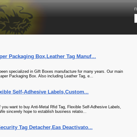
П
per Packaging Box,Leather Tag Manuf...
been specialized in Gift Boxes manufacture for many years. Our main
aper Packaging Box. Also including Leather Tag, e...
exible Self-Adhesive Labels,Custom...
f you want to buy Anti-Metal Rfid Tag, Flexible Self-Adhesive Labels,
e sincerely hope to establish business relatio...
curity Tag Detacher,Eas Deactivato...