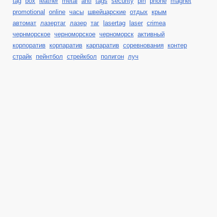
tag
box
leather
metal
anti
tags
security
pin
phone
magnet
promotional
online
часы
швейцарские
отдых
крым
автомат
лазертаг
лазер
таг
lasertag
laser
crimea
чернморское
черноморское
черноморск
активный
корпоратив
корпаратив
карпаратив
соревнования
контер
страйк
пейнтбол
стрейкбол
полигон
луч