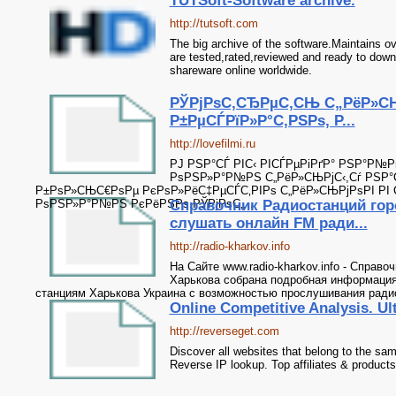
TUTSoft-Software archive.
http://tutsoft.com
The big archive of the software.Maintains ov
are tested,rated,reviewed and ready to down
shareware online worldwide.
РЎРјРѕС‚СЂРµС‚СЊ С„РёР»С
Р±РµСЃРїР»Р°С‚РЅРѕ, Р...
http://lovefilmi.ru
РЈ РЅР°СЃ РІС‹ РІСЃРµРіРґР° РЅР°Р№Р
РѕРЅР»Р°Р№РЅ С„РёР»СЊРјС‹,Сѓ РЅР°
Р±РѕР»СЊС€РѕРµ РєРѕР»РёС‡РµСЃС‚РІРѕ С„РёР»СЊРјРѕРІ РІ
РѕРЅР»Р°Р№РЅ РєРёРЅРѕ.РЎРјРѕС‚...
Справочник Радиостанций гор
слушать онлайн FM ради...
http://radio-kharkov.info
На Сайте www.radio-kharkov.info - Справ
Харькова собрана подробная информация
станциям Харькова Украина с возможностью прослушивания радио
Online Competitive Analysis. Ul
http://reverseget.com
Discover all websites that belong to the s
Reverse IP lookup. Top affiliates & products