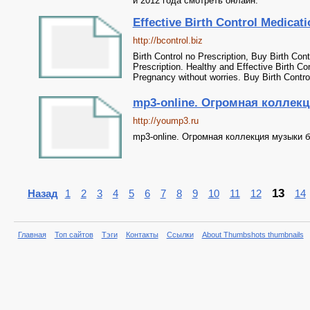
и 2012 года смотреть онлайн.
Effective Birth Control Medicat
http://bcontrol.biz
Birth Control no Prescription, Buy Birth Cont
Prescription. Healthy and Effective Birth Co
Pregnancy without worries. Buy Birth Contro
mp3-online. Огромная коллек
http://yoump3.ru
mp3-online. Огромная коллекция музыки 
13
Назад
1
2
3
4
5
6
7
8
9
10
11
12
14
Главная
Топ сайтов
Тэги
Контакты
Ссылки
About Thumbshots thumbnails