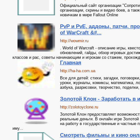
Официальный сайт организации "Сопроти
организации, скрины и видео боев, а так
новичкам в мире Fallout Online
PvP и PvE, аддоны, патчи, пр
of WarCraft &#...
http://wowmir.ru
. World of Warcraft - описание игры, квест
обновлений, гайды, обзор игровых дости
классов и рас, советы начинающим и игрокам со стажем, прохожде
Главная
http://ha-ha.com.ua
Все для детей: стихи, загадки, поговорки
уроки, журналы, комиксы, математика, ло
азбука, разрисовки, творчество, поделки
Золотой Клон - Заработать в и
http://zolotoyclone.ru
Золотой Клон предоставляет возможност
реальные деньги. В онлайн игре Золотой
на работу в государственные и частные 
иму...
Смотреть фильмы и кино онла