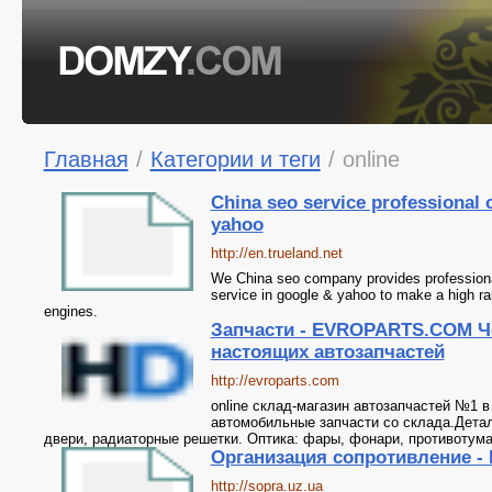
Главная
/
Категории и теги
/
online
China seo service professional
yahoo
http://en.trueland.net
We China seo company provides professional
service in google & yahoo to make a high ra
engines.
Запчасти - EVROPARTS.COM Ч
настоящих автозапчастей
http://evroparts.com
online склад-магазин автозапчастей №1 
автомобильные запчасти со склада.Детал
двери, радиаторные решетки. Оптика: фары, фонари, противотума
Организация сопротивление - F
http://sopra.uz.ua