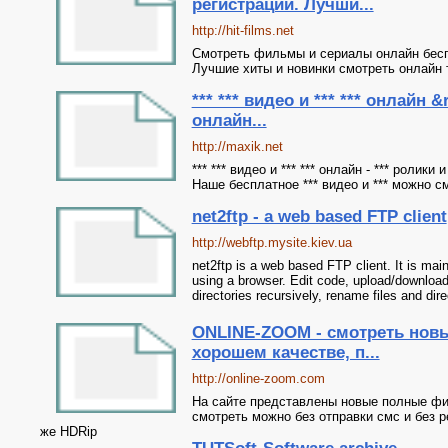
регистрации. Лучши...
http://hit-films.net
Смотреть фильмы и сериалы онлайн беспл
Лучшие хиты и новинки смотреть онлайн то
*** *** видео и *** *** онлайн 
онлайн...
http://maxik.net
*** *** видео и *** *** онлайн - *** ролик
Наше бесплатное *** видео и *** можно с
net2ftp - a web based FTP client
http://webftp.mysite.kiev.ua
net2ftp is a web based FTP client. It is ma
using a browser. Edit code, upload/download
directories recursively, rename files and direc
ONLINE-ZOOM - смотреть нов
хорошем качестве, п...
http://online-zoom.com
На сайте представлены новые полные фи
смотреть можно без отправки смс и без 
же HDRip