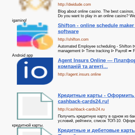
http://dwidude.com
Blog about online casino. The best casinos, 
Do you want to play in an online casino? W
igaming!
Shifton - online schedule maker
software
http://shifton.com
Automated Employee scheduling - Shifton 
management ᐅ Time tracking ᐅ Payroll ➦ F
Android app
Agent Insurs Online — Платфо
компаній та агенті...
http://agent.insurs.online
Кредитные карты - Оформить 
cashback-cards24.ru!
http://cashback-cards24.ru
Получить кредитную карту в одном из бан
условий, рейтинги, список ТОП-10. Офор
кредитной карты.
Кредитные и дебетовые карты н