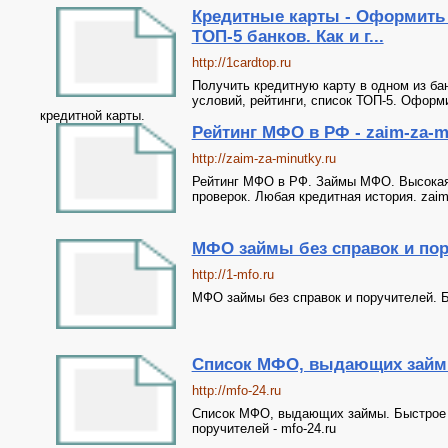
Кредитные карты - Оформить 
ТОП-5 банков. Как и г...
http://1cardtop.ru
Получить кредитную карту в одном из бан
условий, рейтинги, список ТОП-5. Оформ
кредитной карты.
Рейтинг МФО в РФ - zaim-za-mi
http://zaim-za-minutky.ru
Рейтинг МФО в РФ. Займы МФО. Высокая 
проверок. Любая кредитная история. zaim-
МФО займы без справок и пору
http://1-mfo.ru
МФО займы без справок и поручителей. Б
Список МФО, выдающих займы
http://mfo-24.ru
Список МФО, выдающих займы. Быстрое о
поручителей - mfo-24.ru