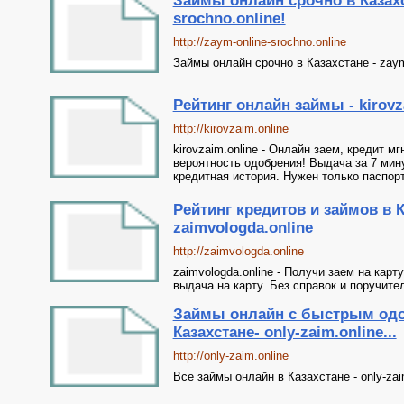
Займы онлайн срочно в Казахс
srochno.online!
http://zaym-online-srochno.online
Займы онлайн срочно в Казахстане - zaym-
Рейтинг онлайн займы - kirovz
http://kirovzaim.online
kirovzaim.online - Онлайн заем, кредит м
вероятность одобрения! Выдача за 7 мин
кредитная история. Нужен только паспорт
Рейтинг кредитов и займов в К
zaimvologda.online
http://zaimvologda.online
zaimvologda.online - Получи заем на карт
выдача на карту. Без справок и поручите
Займы онлайн с быстрым од
Казахстане- only-zaim.online...
http://only-zaim.online
Все займы онлайн в Казахстане - only-zai