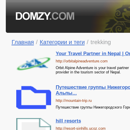
Главная
/
Категории и теги
/
trekking
Your Travel Partner in Nepal | O
http://orbitalpineadventure.com
Orbit Alpine Adventure is your travel partner
provider in the tourism sector of Nepal.
Путешествие группы Нижегоро
Альпы...
http://mountain-trip.ru
Путешествие группы Нижегородского Горн
hill resorts
http://resort-sinhills.ucoz.com