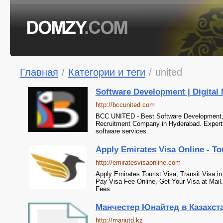
Главная
/
Категории и теги
/
united
Software Development | Digital M
http://bccunited.com
BCC UNITED - Best Software Development, D
Recruitment Company in Hyderabad. Expert s
software services.
Apply Emirates Visa Online - Tou
http://emiratesvisaonline.com
Apply Emirates Tourist Visa, Transit Visa in
Pay Visa Fee Online, Get Your Visa at Ma
Fees.
Манчестер Юнайтед в Казахст
http://manutd.kz