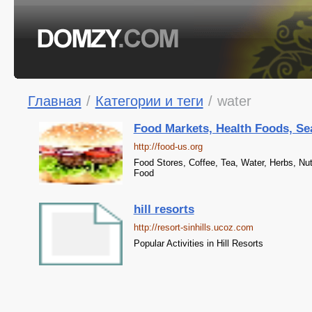
Главная
/
Категории и теги
/
water
Food Markets, Health Foods, Sea
http://food-us.org
Food Stores, Coffee, Tea, Water, Herbs, Nut
Food
hill resorts
http://resort-sinhills.ucoz.com
Popular Activities in Hill Resorts