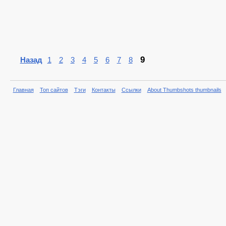
9
Назад
1
2
3
4
5
6
7
8
Главная
Топ сайтов
Тэги
Контакты
Ссылки
About Thumbshots thumbnails